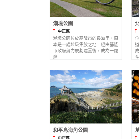
潮境公園
⫯
中正區
潮境公園位於基隆市的長潭里，原
本是一處垃圾集放之地，經由基隆
市政府努力規劃建置後，成為一處
綠...
斗
和平島海角公園
⫯
中正區