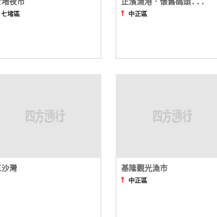
七堵夜市
正濱漁港．懷舊碼頭...
⫯
⫯
七堵區
中正區
三沙灣
基隆觀光漁市
⫯
⫯
中正區