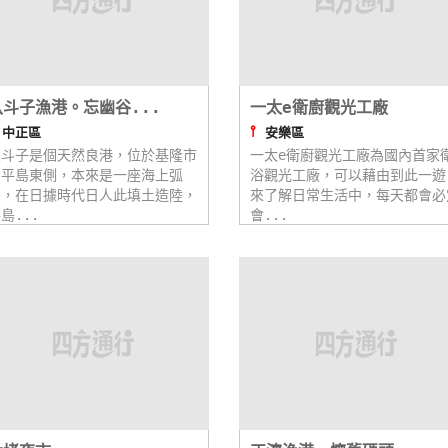
八斗子漁港。忘幽谷...
一太e衛廚觀光工廠
⫯
⫯
中正區
安樂區
八斗子是個天然良港，位於基隆市
一太e衛廚觀光工廠為國內首家
和平島東側，本來是一座海上弧
浴觀光工廠，可以藉由到此一遊
島，在日據時代日人此填土造陸，
來了解日常生活中，每天都會必
島...
會...