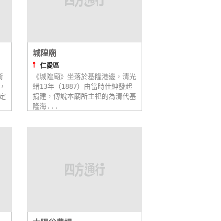
城隍廟
⫯
仁愛區
衛
《城隍廟》坐落於基隆港邊，清光
，
緒13年（1887）由當時仕紳發起
定
捐建，傳說本廟所主祀的為清代基
隆海...