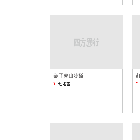
姜子寮山步道
⫯
七堵區