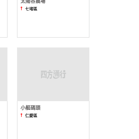
太陽谷農場
⫯
七堵區
小艇碼頭
⫯
仁愛區