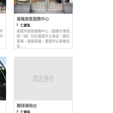
基隆旅客服務中心
⫯
仁愛區
市
基隆市旅遊服務中心（基隆市港西
宇
街一號）位於基隆市火車站、國光
客運、基隆客運、基隆市公車總站
及...
獅球嶺砲台
⫯
仁愛區