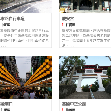
北寧路自行車道
慶安宮
⫯
⫯
中正區
仁愛區
位於基隆市中正區的北寧路自行車
慶安宮又稱媽祖廟，座落在基隆
道，便是近年來基隆市地區新建設
忠二路左側，為基隆最古老的廟
成的環道自行車道。自行車道從八
之一。乾隆四十五年創立於牛稠
...
港，...
基隆廟口
基隆中正公園
⫯
⫯
仁愛區
信義區