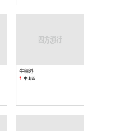
牛稠港
⫯
中山區