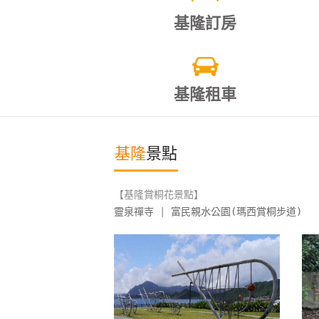
基隆訂房
基隆租車
基隆
景點
【基隆賞桐花景點】
靈泉禪寺
|
富民親水公園(瑪西賞桐步道)