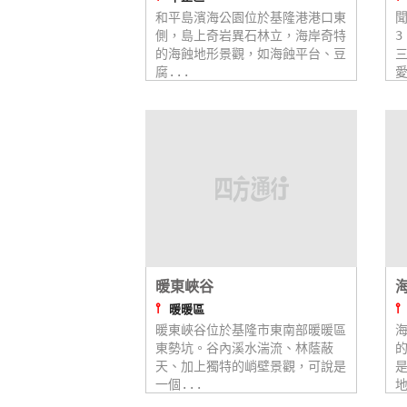
和平島濱海公園位於基隆港港口東
側，島上奇岩異石林立，海岸奇特
3
的海蝕地形景觀，如海蝕平台、豆
腐...
愛
暖東峽谷
⫯
暖暖區
暖東峽谷位於基隆市東南部暖暖區
東勢坑。谷內溪水湍流、林蔭蔽
天、加上獨特的峭壁景觀，可說是
一個...
地