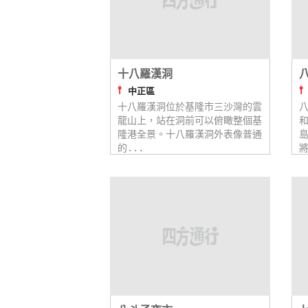
十八羅漢洞
⫯
中正區
十八羅漢洞位於基隆市三沙灣的雲
龍山上，站在洞前可以俯瞰整個基
隆港全景。十八羅漢洞外表像普通
的...
將