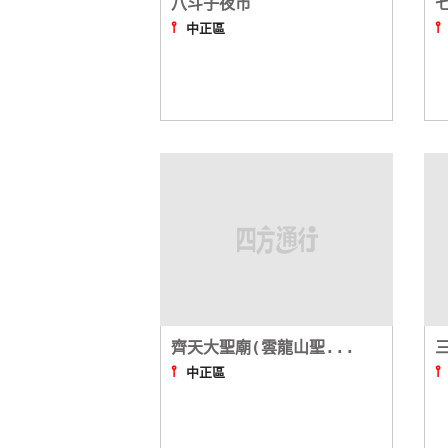
八斗子夜市
⫯
中正區
齊天大聖廟(雲龍山聖...
⫯
中正區