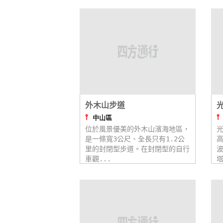
外木山步道
⫯
中山區
位於風景優美的外木山濱海地區，
光
是一條寬3公尺、全長只有1.2公
高
里的封閉型步道。在封閉型的自行
車觀...
塔