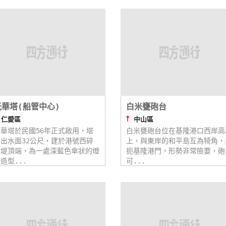
光華塔(船管中心)
白米甕砲台
⫯
⫯
仁愛區
中山區
華塔於民國56年正式啟用，塔
白米甕砲台位在基隆港口西岸高
出水面32公尺，建於港號西碎
上，與東岸的和平島互為犄角，
波堤頂端，為一處深藍色傘狀的燈
扼基隆港門，形勢非常險要，砲
造型...
可...