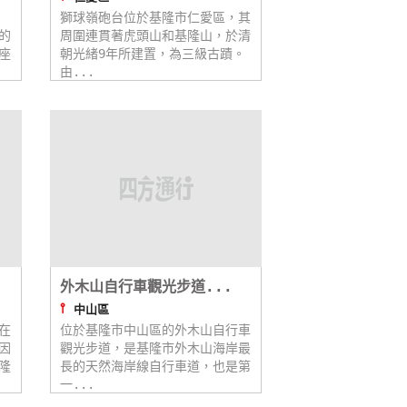
獅球嶺砲台位於基隆市仁愛區，其
的
周圍連貫著虎頭山和基隆山，於清
座
朝光緒9年所建置，為三級古蹟。
由...
外木山自行車觀光步道...
⫯
中山區
在
位於基隆市中山區的外木山自行車
因
觀光步道，是基隆市外木山海岸最
隆
長的天然海岸線自行車道，也是第
一...