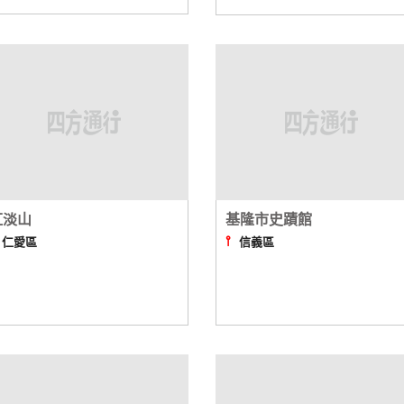
紅淡山
基隆市史蹟館
⫯
⫯
仁愛區
信義區