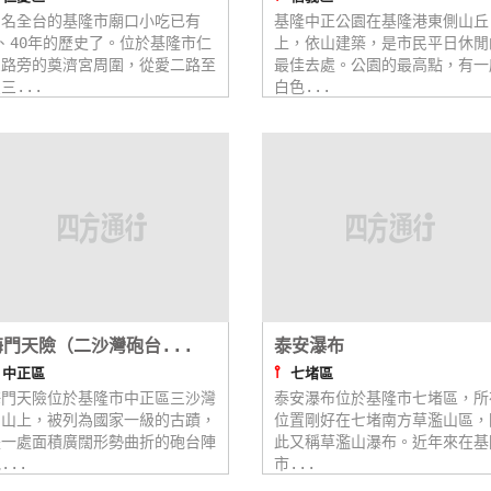
聞名全台的基隆市廟口小吃已有
基隆中正公園在基隆港東側山丘
、40年的歷史了。位於基隆市仁
上，依山建築，是市民平日休閒
三路旁的奠濟宮周圍，從愛二路至
最佳去處。公園的最高點，有一
三...
白色...
海門天險（二沙灣砲台...
泰安瀑布
⫯
⫯
中正區
七堵區
海門天險位於基隆市中正區三沙灣
泰安瀑布位於基隆市七堵區，所
的山上，被列為國家一級的古蹟，
位置剛好在七堵南方草濫山區，
是一處面積廣闊形勢曲折的砲台陣
此又稱草濫山瀑布。近年來在基
...
市...