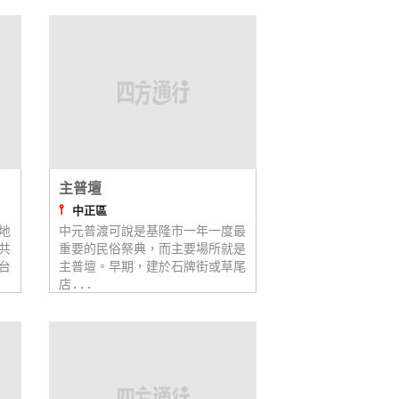
主普壇
⫯
中正區
地
中元普渡可說是基隆市一年一度最
共
重要的民俗祭典，而主要場所就是
台
主普壇。早期，建於石牌街或草尾
店...