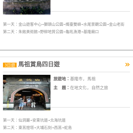
第一天：金山遊客中心→獅頭山公園→燭臺雙嶼→水尾景觀公園→金山老街
第二天：朱銘美術館→野柳地質公園→龜吼漁港→基隆廟口
»
馬祖賞鳥四日遊
3日遊
旅遊地：
基隆市, 馬祖
主 題：
在地文化, 自然之旅
第一天：仙洞巖→安東坑道→北海坑道
第二天：東莒燈塔→大埔石刻→西莒→蛇島