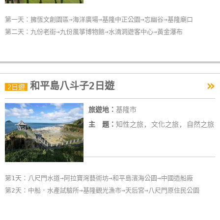
單
第一天：擁恆文創園區→海洋廣場→基隆中正公園→忘幽谷→基隆廟口
管
第二天：九份老街→九份風箏博物館→水湳洞遊客中心→黃金瀑布
理
會
員
»
和平島八斗子2日遊
2日遊
帳
戶
旅遊地：
基隆市
主 題：
知性之旅, 文化之旅, 自然之旅
客
服
聯
絡
第1天：八尺門水道→阿拉寶灣藝術坊→和平島濱海公園→中國造船廠
單
第2天：中船．水產試驗所→基隆觀光漁市→天后宮→八尺門原住民公園
Line