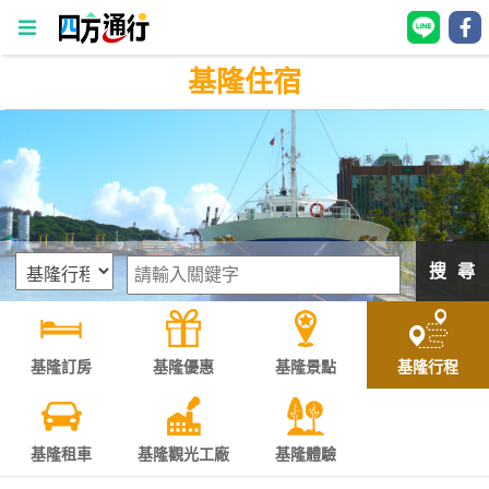
基隆住宿
四
方
通
行
訂
房
搜 尋
台
灣
訂
基隆訂房
基隆優惠
基隆景點
基隆行程
房
直接跟飯店訂房
HOT
基隆租車
基隆觀光工廠
基隆體驗