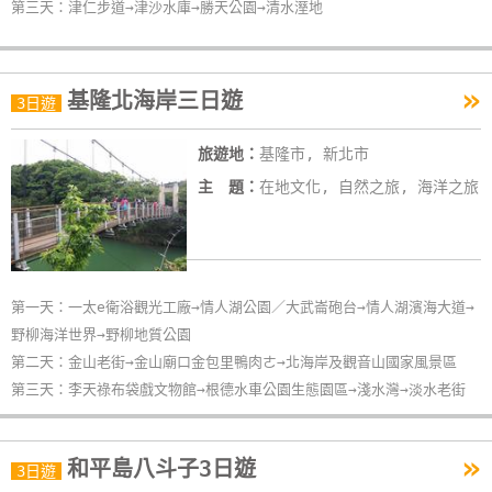
第三天：津仁步道→津沙水庫→勝天公園→清水溼地
»
基隆北海岸三日遊
3日遊
旅遊地：
基隆市, 新北市
主 題：
在地文化, 自然之旅, 海洋之旅
第一天：一太e衛浴觀光工廠→情人湖公園／大武崙砲台→情人湖濱海大道→
野柳海洋世界→野柳地質公園
第二天：金山老街→金山廟口金包里鴨肉ㄜ→北海岸及觀音山國家風景區
第三天：李天祿布袋戲文物館→根德水車公園生態園區→淺水灣→淡水老街
»
和平島八斗子3日遊
3日遊