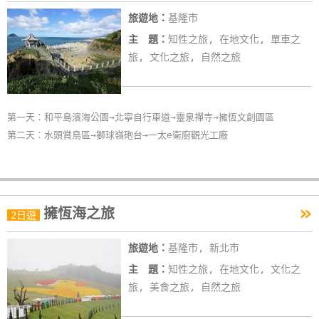
玩
旅遊地：
基隆市
樂
主 題：
知性之旅, 在地文化, 單車之
地
旅, 文化之旅, 自然之旅
圖
顧
客
第一天：和平島濱海公園→北寧自行車道→靈泉禪寺→擁恆文創園區
服
第二天：水頭賞鳥區→獅球嶺砲台→一太e衛廚觀光工廠
務
顧
»
擁恆海之旅
2日遊
客
滿
旅遊地：
基隆市, 新北市
意
度
主 題：
知性之旅, 在地文化, 文化之
旅, 美食之旅, 自然之旅
訂