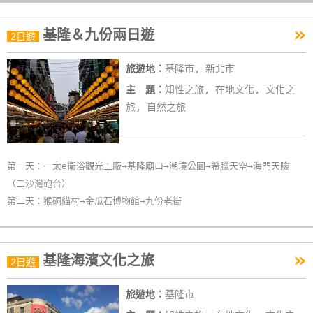
線
»
上
基隆＆九份兩日遊
2日遊
客
服
旅遊地：
基隆市, 新北市
主 題：
知性之旅, 在地文化, 文化之
旅, 自然之旅
紅
利
查
詢
第一天：一太e衛浴觀光工廠→基隆廟口→潮境公園→希臘天空→海門天險
（二沙灣砲台）
第二天：猴硐貓村→金瓜石博物館→九份老街
訂
房
Q&A
»
基隆海濱文化之旅
2日遊
國
旅遊地：
基隆市
旅