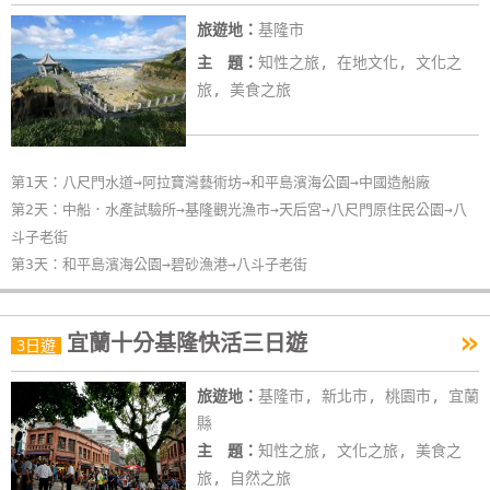
旅遊地：
基隆市
主 題：
知性之旅, 在地文化, 文化之
旅, 美食之旅
第1天：八尺門水道→阿拉寶灣藝術坊→和平島濱海公園→中國造船廠
第2天：中船．水產試驗所→基隆觀光漁市→天后宮→八尺門原住民公園→八
斗子老街
第3天：和平島濱海公園→碧砂漁港→八斗子老街
»
宜蘭十分基隆快活三日遊
3日遊
旅遊地：
基隆市, 新北市, 桃園市, 宜蘭
縣
主 題：
知性之旅, 文化之旅, 美食之
旅, 自然之旅