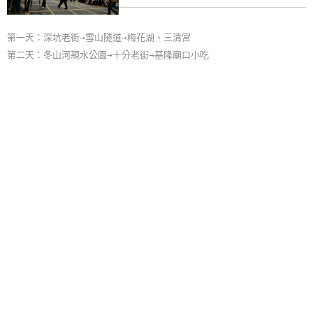
第一天：深坑老街→雪山隧道→梅花湖、三清宮
第二天：冬山河親水公園→十分老街→基隆廟口小吃
第三天：北海岸遊憩探索館→白木屋品牌文化館
»
大台北懷舊自然之旅
3日遊
旅遊地：
基隆市, 台北市, 新北市
主 題：
知性之旅, 美食之旅, 自然之旅
第一天：平溪老街→菁桐老街→十分瀑布→十分老街→九份老街
第二天：黃金博物園區(金瓜石)→金瓜石太子賓館→黃金神社→基隆廟口
第三天：金山→金山老街→竹子湖。海芋節