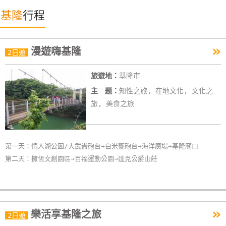
特
基隆
行程
色
民
»
宿
漫遊嗨基隆
2日遊
旅遊地：
基隆市
全
主 題：
知性之旅, 在地文化, 文化之
球
旅, 美食之旅
租
車
第一天：情人湖公園/大武崙砲台→白米甕砲台→海洋廣場→基隆廟口
網
第二天：擁恆文創園區→百福運動公園→達克公爵山莊
紅
帶
你
玩
»
樂活享基隆之旅
2日遊