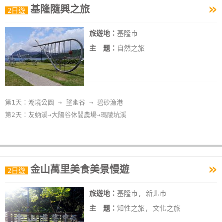
»
基隆隨興之旅
2日遊
旅遊地：
基隆市
主 題：
自然之旅
第1天：潮境公園 → 望幽谷 → 碧砂漁港
第2天：友蚋溪→大陽谷休閒農場→瑪陵坑溪
»
金山萬里美食美景慢遊
2日遊
旅遊地：
基隆市, 新北市
主 題：
知性之旅, 文化之旅