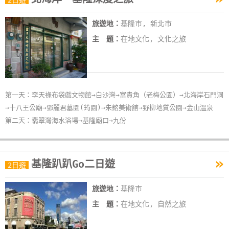
2日遊
旅遊地：
基隆市, 新北市
主 題：
在地文化, 文化之旅
第一天：李天祿布袋戲文物館→白沙灣→富貴角（老梅公園）→北海岸石門洞
→十八王公廟→鄧麗君墓園(筠園)→朱銘美術館→野柳地質公園→金山溫泉
第二天：翡翠灣海水浴場→基隆廟口→九份
»
基隆趴趴Go二日遊
2日遊
旅遊地：
基隆市
主 題：
在地文化, 自然之旅