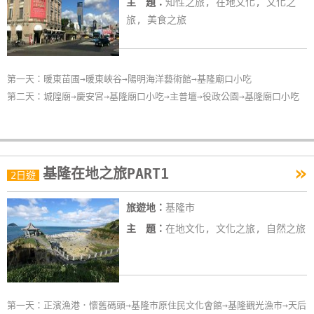
主 題：
知性之旅, 在地文化, 文化之
卡
旅, 美食之旅
訂
房
第一天：暖東苗圃→暖東峽谷→陽明海洋藝術館→基隆廟口小吃
請
第二天：城隍廟→慶安宮→基隆廟口小吃→主普壇→役政公園→基隆廟口小吃
款
收
據
»
基隆在地之旅PART1
2日遊
合
作
旅遊地：
基隆市
提
案
主 題：
在地文化, 文化之旅, 自然之旅
飯
店
第一天：正濱漁港．懷舊碼頭→基隆市原住民文化會館→基隆觀光漁市→天后
合