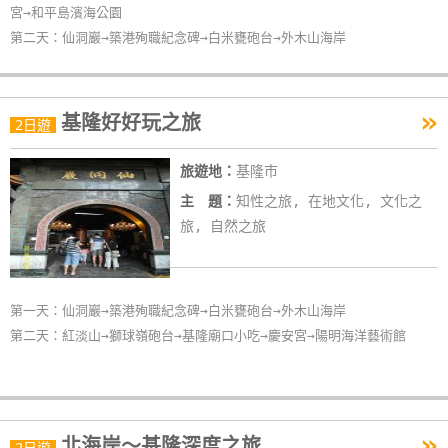
宮→和平島濱海公園
作
第二天：仙洞巖→築港殉職紀念碑→白米甕砲台→外木山海岸
廠
商
»
基隆好好玩之旅
2日遊
合
作
旅遊地：
基隆市
主 題：
知性之旅, 在地文化, 文化之
旅, 自然之旅
旅
伴
計
劃
第一天：仙洞巖→築港殉職紀念碑→白米甕砲台→外木山海岸
第二天：紅淡山→獅球嶺砲台→基隆廟口小吃→慶安宮→陽明海洋藝術館
商
品
宣
»
傳
北海岸～基隆深度之旅