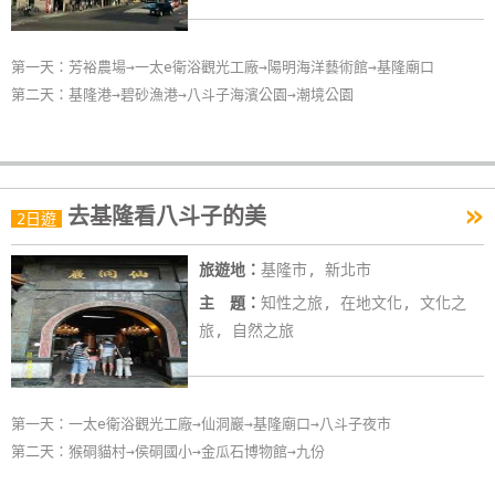
第一天：芳裕農場→一太e衛浴觀光工廠→陽明海洋藝術館→基隆廟口
第二天：基隆港→碧砂漁港→八斗子海濱公園→潮境公園
»
去基隆看八斗子的美
2日遊
旅遊地：
基隆市, 新北市
主 題：
知性之旅, 在地文化, 文化之
旅, 自然之旅
第一天：一太e衛浴觀光工廠→仙洞巖→基隆廟口→八斗子夜市
第二天：猴硐貓村→侯硐國小→金瓜石博物館→九份